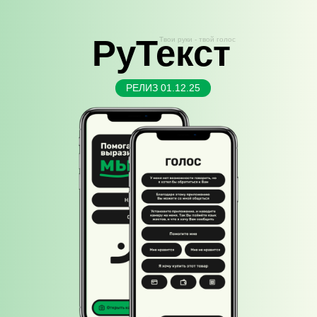
РуТекст
Твои руки - твой голос
РЕЛИЗ 01.12.25