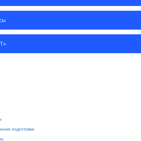
ссы
IT»
е
ения подготовки
ть