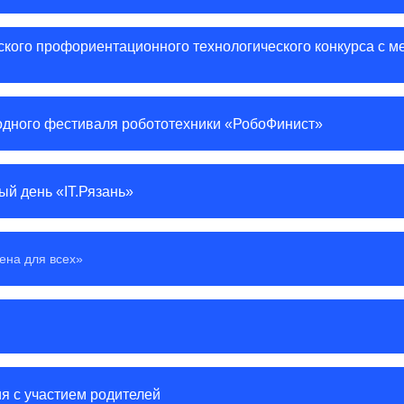
ского профориентационного технологического конкурса с 
дного фестиваля робототехники «РобоФинист»
й день «IT.Рязань»
ена для всех»
я с участием родителей